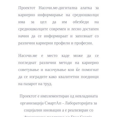
Проектот Насочи.ме-дигитална алатка за
кариерно информирање на средношколци
има за цел да им обезбеди на
средношколците современ и лесно достапен
начин да се информираат и запознаат со
различни кариерни профили и професии.
Насочи.ме е место каде може да се
погледнат различни методи на кариерно
советување и насочување кои ќе помогнат
да се изградите како квалитетни поединци
на пазарот на труд.
Проектот е имплементиран од невладината
организација
СмартАп - Лабораторијата за
социјални иновации
а е реализиран со