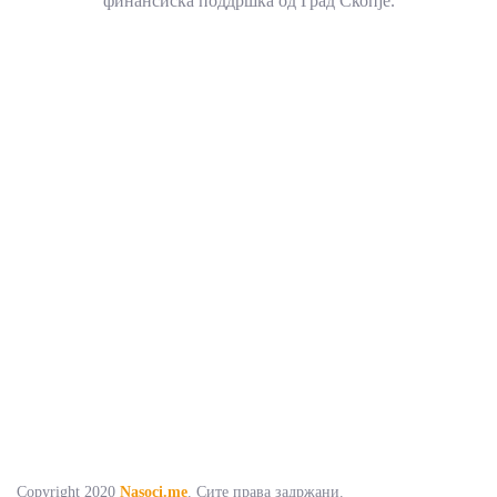
финансиска поддршка од Град Скопје.
Copyright 2020
Nasoci.me
. Сите права задржани.